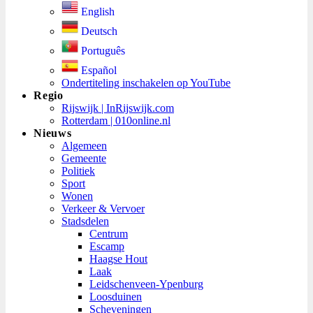
English
Deutsch
Português
Español
Ondertiteling inschakelen op YouTube
Regio
Rijswijk | InRijswijk.com
Rotterdam | 010online.nl
Nieuws
Algemeen
Gemeente
Politiek
Sport
Wonen
Verkeer & Vervoer
Stadsdelen
Centrum
Escamp
Haagse Hout
Laak
Leidschenveen-Ypenburg
Loosduinen
Scheveningen