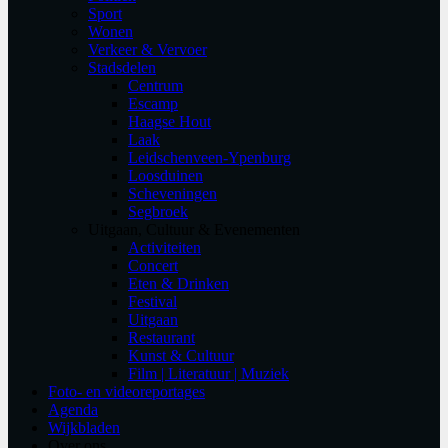
Sport
Wonen
Verkeer & Vervoer
Stadsdelen
Centrum
Escamp
Haagse Hout
Laak
Leidschenveen-Ypenburg
Loosduinen
Scheveningen
Segbroek
Uitgaan, Cultuur & Evenementen
Activiteiten
Concert
Eten & Drinken
Festival
Uitgaan
Restaurant
Kunst & Cultuur
Film | Literatuur | Muziek
Foto- en videoreportages
Agenda
Wijkbladen
Over ons