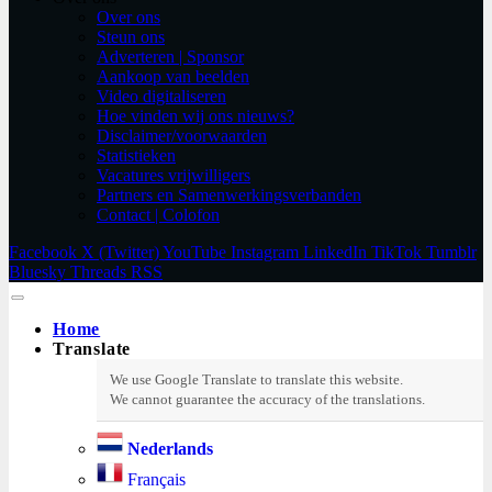
Over ons
Steun ons
Adverteren | Sponsor
Aankoop van beelden
Video digitaliseren
Hoe vinden wij ons nieuws?
Disclaimer/voorwaarden
Statistieken
Vacatures vrijwilligers
Partners en Samenwerkingsverbanden​
Contact | Colofon
Facebook
X (Twitter)
YouTube
Instagram
LinkedIn
TikTok
Tumblr
Bluesky
Threads
RSS
Home
Translate
Nederlands
Français