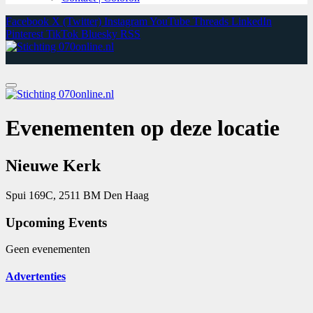
Facebook
X (Twitter)
Instagram
YouTube
Threads
LinkedIn
Pinterest
TikTok
Bluesky
RSS
Evenementen op deze locatie
Nieuwe Kerk
Spui 169C, 2511 BM Den Haag
Upcoming Events
Geen evenementen
Advertenties