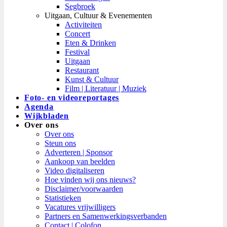
Segbroek
Uitgaan, Cultuur & Evenementen
Activiteiten
Concert
Eten & Drinken
Festival
Uitgaan
Restaurant
Kunst & Cultuur
Film | Literatuur | Muziek
Foto- en videoreportages
Agenda
Wijkbladen
Over ons
Over ons
Steun ons
Adverteren | Sponsor
Aankoop van beelden
Video digitaliseren
Hoe vinden wij ons nieuws?
Disclaimer/voorwaarden
Statistieken
Vacatures vrijwilligers
Partners en Samenwerkingsverbanden​
Contact | Colofon