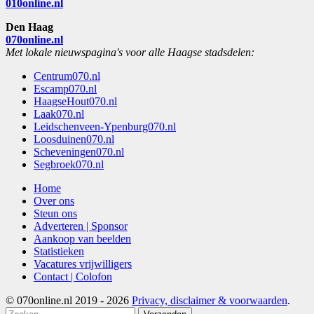
010online.nl
Den Haag
070online.nl
Met lokale nieuwspagina's voor alle Haagse stadsdelen:
Centrum070.nl
Escamp070.nl
HaagseHout070.nl
Laak070.nl
Leidschenveen-Ypenburg070.nl
Loosduinen070.nl
Scheveningen070.nl
Segbroek070.nl
Home
Over ons
Steun ons
Adverteren | Sponsor
Aankoop van beelden
Statistieken
Vacatures vrijwilligers
Contact | Colofon
© 070online.nl 2019 - 2026
Privacy, disclaimer & voorwaarden
.