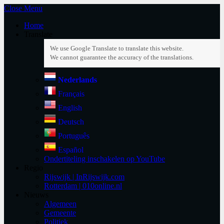
Close Menu
Home
Translate
Nederlands
Français
English
Deutsch
Português
Español
Ondertiteling inschakelen op YouTube
Regio
Rijswijk | InRijswijk.com
Rotterdam | 010online.nl
Nieuws
Algemeen
Gemeente
Politiek