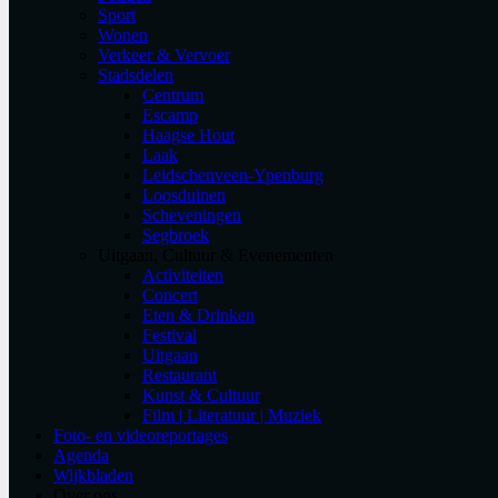
Sport
Wonen
Verkeer & Vervoer
Stadsdelen
Centrum
Escamp
Haagse Hout
Laak
Leidschenveen-Ypenburg
Loosduinen
Scheveningen
Segbroek
Uitgaan, Cultuur & Evenementen
Activiteiten
Concert
Eten & Drinken
Festival
Uitgaan
Restaurant
Kunst & Cultuur
Film | Literatuur | Muziek
Foto- en videoreportages
Agenda
Wijkbladen
Over ons