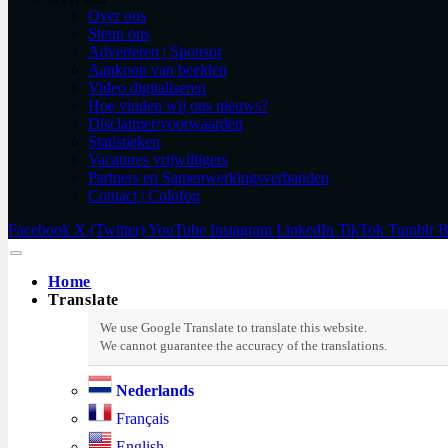
Over ons
Steun ons
Adverteren | Sponsor
Aankoop van beelden
Video digitaliseren
Hoe vinden wij ons nieuws?
Disclaimer/voorwaarden
Statistieken
Vacatures vrijwilligers
Partners en Samenwerkingsverbanden​
Contact | Colofon
Facebook
X (Twitter)
YouTube
Instagram
LinkedIn
TikTok
Tumblr
B
Home
Translate
Nederlands
Français
English