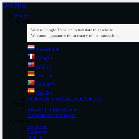
Close Menu
Home
Translate
Nederlands
Français
English
Deutsch
Português
Español
Ondertiteling inschakelen op YouTube
Regio
Rijswijk | InRijswijk.com
Rotterdam | 010online.nl
Nieuws
Algemeen
Gemeente
Politiek