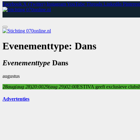
Facebook
X (Twitter)
Instagram
YouTube
Threads
LinkedIn
Pinterest
Evenementtype: Dans
Evenementtype
Dans
augustus
28
aug
(aug 28)
20:00
29
(aug 29)
02:00
ESTIVA geeft exclusieve clu
Advertenties