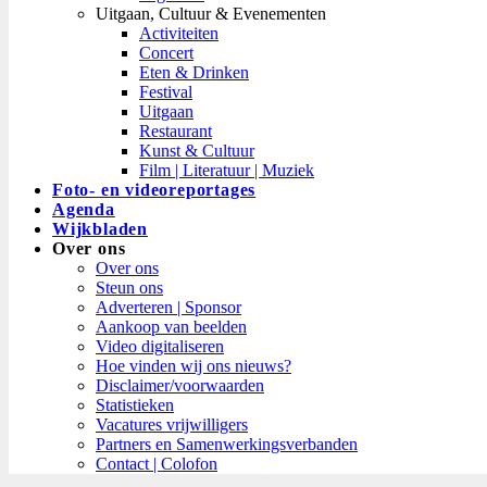
Uitgaan, Cultuur & Evenementen
Activiteiten
Concert
Eten & Drinken
Festival
Uitgaan
Restaurant
Kunst & Cultuur
Film | Literatuur | Muziek
Foto- en videoreportages
Agenda
Wijkbladen
Over ons
Over ons
Steun ons
Adverteren | Sponsor
Aankoop van beelden
Video digitaliseren
Hoe vinden wij ons nieuws?
Disclaimer/voorwaarden
Statistieken
Vacatures vrijwilligers
Partners en Samenwerkingsverbanden​
Contact | Colofon