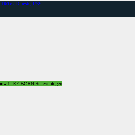
TikTok
Bluesky
RSS
bshow in RE:BORN Scheveningen