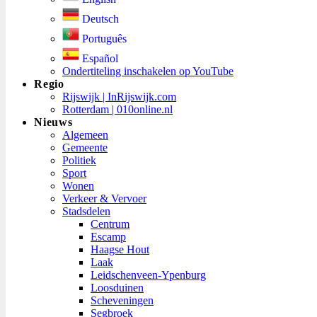
Deutsch
Português
Español
Ondertiteling inschakelen op YouTube
Regio
Rijswijk | InRijswijk.com
Rotterdam | 010online.nl
Nieuws
Algemeen
Gemeente
Politiek
Sport
Wonen
Verkeer & Vervoer
Stadsdelen
Centrum
Escamp
Haagse Hout
Laak
Leidschenveen-Ypenburg
Loosduinen
Scheveningen
Segbroek