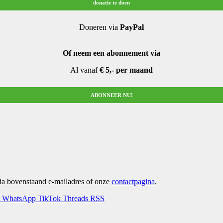
donatie te doen
Doneren via
PayPal
Of neem een abonnement via
Al vanaf
€ 5,- per maand
ABONNEER NU!
via bovenstaand e-mailadres of onze
contactpagina
.
WhatsApp
TikTok
Threads
RSS