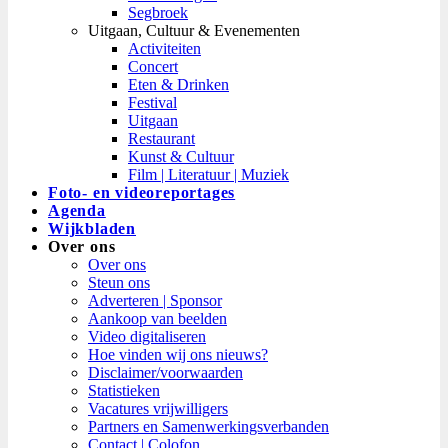
Segbroek
Uitgaan, Cultuur & Evenementen
Activiteiten
Concert
Eten & Drinken
Festival
Uitgaan
Restaurant
Kunst & Cultuur
Film | Literatuur | Muziek
Foto- en videoreportages
Agenda
Wijkbladen
Over ons
Over ons
Steun ons
Adverteren | Sponsor
Aankoop van beelden
Video digitaliseren
Hoe vinden wij ons nieuws?
Disclaimer/voorwaarden
Statistieken
Vacatures vrijwilligers
Partners en Samenwerkingsverbanden​
Contact | Colofon