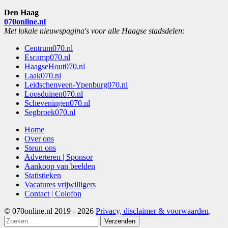
Den Haag
070online.nl
Met lokale nieuwspagina's voor alle Haagse stadsdelen:
Centrum070.nl
Escamp070.nl
HaagseHout070.nl
Laak070.nl
Leidschenveen-Ypenburg070.nl
Loosduinen070.nl
Scheveningen070.nl
Segbroek070.nl
Home
Over ons
Steun ons
Adverteren | Sponsor
Aankoop van beelden
Statistieken
Vacatures vrijwilligers
Contact | Colofon
© 070online.nl 2019 - 2026
Privacy, disclaimer & voorwaarden
.
Verzenden