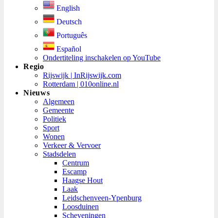
English
Deutsch
Português
Español
Ondertiteling inschakelen op YouTube
Regio
Rijswijk | InRijswijk.com
Rotterdam | 010online.nl
Nieuws
Algemeen
Gemeente
Politiek
Sport
Wonen
Verkeer & Vervoer
Stadsdelen
Centrum
Escamp
Haagse Hout
Laak
Leidschenveen-Ypenburg
Loosduinen
Scheveningen