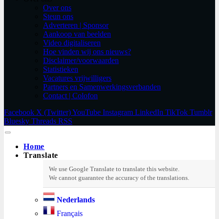
Over ons
Steun ons
Adverteren | Sponsor
Aankoop van beelden
Video digitaliseren
Hoe vinden wij ons nieuws?
Disclaimer/voorwaarden
Statistieken
Vacatures vrijwilligers
Partners en Samenwerkingsverbanden​
Contact | Colofon
Facebook
X (Twitter)
YouTube
Instagram
LinkedIn
TikTok
Tumblr
Bluesky
Threads
RSS
Home
Translate
Nederlands
Français