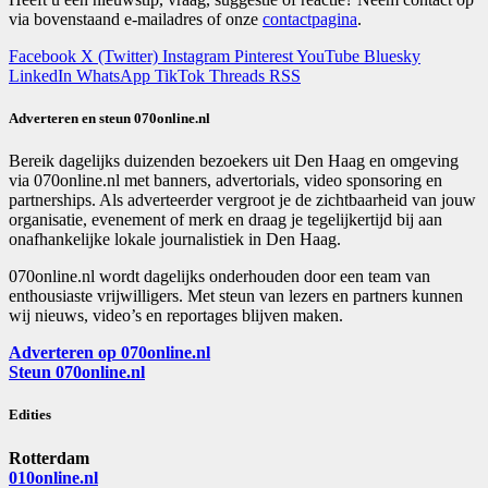
via bovenstaand e-mailadres of onze
contactpagina
.
Facebook
X (Twitter)
Instagram
Pinterest
YouTube
Bluesky
LinkedIn
WhatsApp
TikTok
Threads
RSS
Adverteren en steun 070online.nl
Bereik dagelijks duizenden bezoekers uit Den Haag en omgeving
via 070online.nl met banners, advertorials, video sponsoring en
partnerships. Als adverteerder vergroot je de zichtbaarheid van jouw
organisatie, evenement of merk en draag je tegelijkertijd bij aan
onafhankelijke lokale journalistiek in Den Haag.
070online.nl wordt dagelijks onderhouden door een team van
enthousiaste vrijwilligers. Met steun van lezers en partners kunnen
wij nieuws, video’s en reportages blijven maken.
Adverteren op 070online.nl
Steun 070online.nl
Edities
Rotterdam
010online.nl