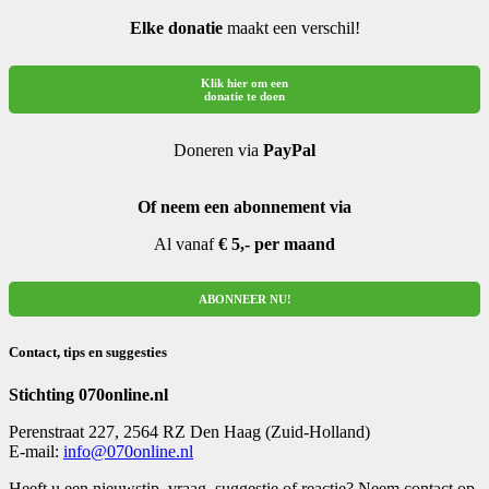
Elke donatie
maakt een verschil!
Klik hier om een
donatie te doen
Doneren via
PayPal
Of neem een abonnement via
Al vanaf
€ 5,- per maand
ABONNEER NU!
Contact, tips en suggesties
Stichting 070online.nl
Perenstraat 227, 2564 RZ Den Haag (Zuid-Holland)
E-mail:
info@070online.nl
Heeft u een nieuwstip, vraag, suggestie of reactie? Neem contact op