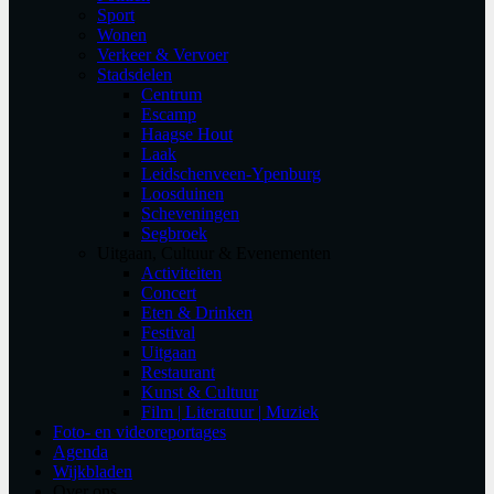
Sport
Wonen
Verkeer & Vervoer
Stadsdelen
Centrum
Escamp
Haagse Hout
Laak
Leidschenveen-Ypenburg
Loosduinen
Scheveningen
Segbroek
Uitgaan, Cultuur & Evenementen
Activiteiten
Concert
Eten & Drinken
Festival
Uitgaan
Restaurant
Kunst & Cultuur
Film | Literatuur | Muziek
Foto- en videoreportages
Agenda
Wijkbladen
Over ons