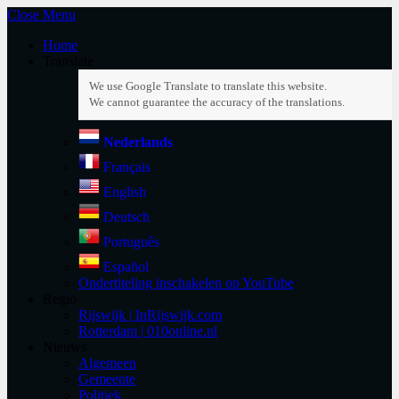
Close Menu
Home
Translate
Nederlands
Français
English
Deutsch
Português
Español
Ondertiteling inschakelen op YouTube
Regio
Rijswijk | InRijswijk.com
Rotterdam | 010online.nl
Nieuws
Algemeen
Gemeente
Politiek