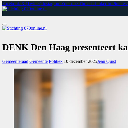
Facebook
X (Twitter)
Instagram
YouTube
Threads
LinkedIn
Pinterest
DENK Den Haag presenteert kan
Gemeenteraad
Gemeente
Politiek
10 december 2025
Jean Quist