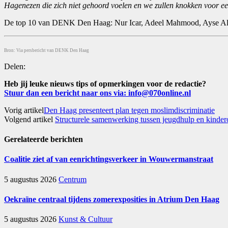
Hagenezen die zich niet gehoord voelen en we zullen knokken voor ee
De top 10 van DENK Den Haag: Nur Icar, Adeel Mahmood, Ayse Al
Bron: Via persbericht van DENK Den Haag
Delen:
Heb jij leuke nieuws tips of opmerkingen voor de redactie?
Stuur dan een bericht naar ons via: info@070online.nl
Vorig artikel
Den Haag presenteert plan tegen moslimdiscriminatie
Volgend artikel
Structurele samenwerking tussen jeugdhulp en kinder
Gerelateerde
berichten
Coalitie ziet af van eenrichtingsverkeer in Wouwermanstraat
5 augustus 2026
Centrum
Oekraïne centraal tijdens zomerexposities in Atrium Den Haag
5 augustus 2026
Kunst & Cultuur