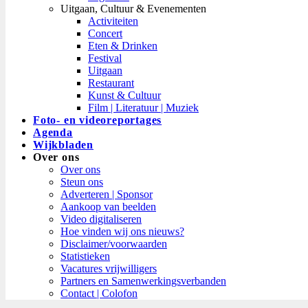
Uitgaan, Cultuur & Evenementen
Activiteiten
Concert
Eten & Drinken
Festival
Uitgaan
Restaurant
Kunst & Cultuur
Film | Literatuur | Muziek
Foto- en videoreportages
Agenda
Wijkbladen
Over ons
Over ons
Steun ons
Adverteren | Sponsor
Aankoop van beelden
Video digitaliseren
Hoe vinden wij ons nieuws?
Disclaimer/voorwaarden
Statistieken
Vacatures vrijwilligers
Partners en Samenwerkingsverbanden​
Contact | Colofon