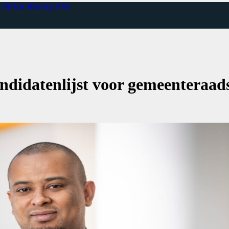
TikTok
Bluesky
RSS
didatenlijst voor gemeenteraad