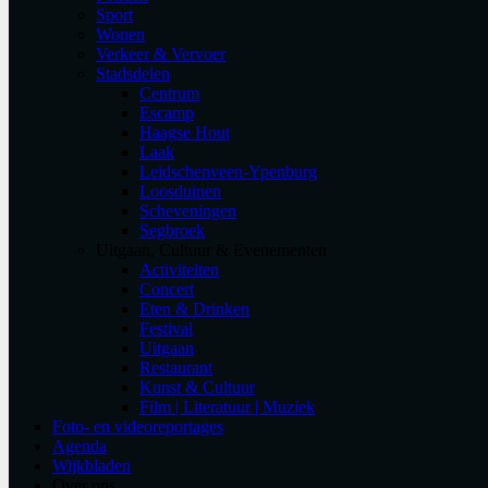
Sport
Wonen
Verkeer & Vervoer
Stadsdelen
Centrum
Escamp
Haagse Hout
Laak
Leidschenveen-Ypenburg
Loosduinen
Scheveningen
Segbroek
Uitgaan, Cultuur & Evenementen
Activiteiten
Concert
Eten & Drinken
Festival
Uitgaan
Restaurant
Kunst & Cultuur
Film | Literatuur | Muziek
Foto- en videoreportages
Agenda
Wijkbladen
Over ons