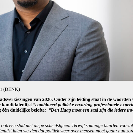
car (DENK)
sverkiezingen van 2026. Onder zijn leiding staat in de woorden 
e kandidatenlijst
“combineert politieke ervaring, professionele expert
één duidelijke belofte:
“Den Haag moet een stad zijn die íedere inw
ook een stad met diepe scheidslijnen. Terwijl sommige buurten voorui
atenlijst laten we zien dat politiek weer over mensen moet gaan: hun zo