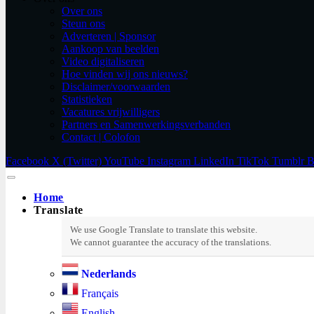
Over ons
Steun ons
Adverteren | Sponsor
Aankoop van beelden
Video digitaliseren
Hoe vinden wij ons nieuws?
Disclaimer/voorwaarden
Statistieken
Vacatures vrijwilligers
Partners en Samenwerkingsverbanden​
Contact | Colofon
Facebook
X (Twitter)
YouTube
Instagram
LinkedIn
TikTok
Tumblr
B
Home
Translate
Nederlands
Français
English