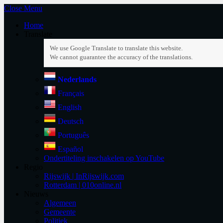
Close Menu
Home
Translate
Nederlands
Français
English
Deutsch
Português
Español
Ondertiteling inschakelen op YouTube
Regio
Rijswijk | InRijswijk.com
Rotterdam | 010online.nl
Nieuws
Algemeen
Gemeente
Politiek