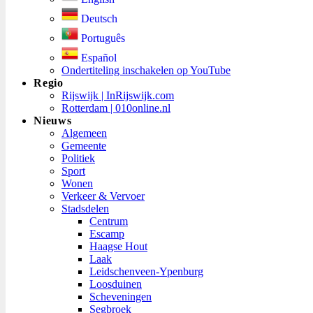
Deutsch
Português
Español
Ondertiteling inschakelen op YouTube
Regio
Rijswijk | InRijswijk.com
Rotterdam | 010online.nl
Nieuws
Algemeen
Gemeente
Politiek
Sport
Wonen
Verkeer & Vervoer
Stadsdelen
Centrum
Escamp
Haagse Hout
Laak
Leidschenveen-Ypenburg
Loosduinen
Scheveningen
Segbroek